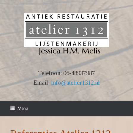
Ga
naar
de
inhoud
Jessica H.M. Melis
Telefoon:
06-48937987
Email:
info@atelier1312.nl
Menu