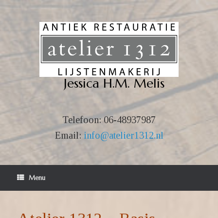
Ga
naar
de
inhoud
Jessica H.M. Melis
Telefoon:
06-48937987
Email:
info@atelier1312.nl
Menu