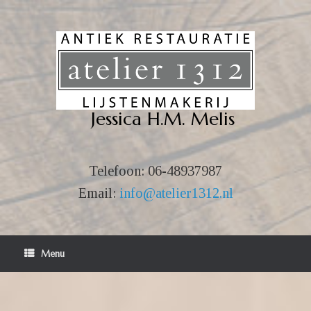
Ga
naar
de
inhoud
Jessica H.M. Melis
Telefoon:
06-48937987
Email:
info@atelier1312.nl
Menu